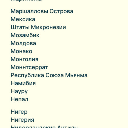
Маршалловы Острова
Мексика
Штаты Микронезии
Мозамбик
Молдова
Монако
Монголия
Моннтсеррат
Республика Союза Мьянма
Намибия
Науру
Непал
Нигер
Нигерия
Нидерландские Антилы