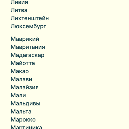
Ливия
Литва
Лихтенштейн
Люксембург
Маврикий
Мавритания
Мадагаскар
Майотта
Макао
Малави
Малайзия
Мали
Мальдивы
Мальта
Марокко
Мартиника