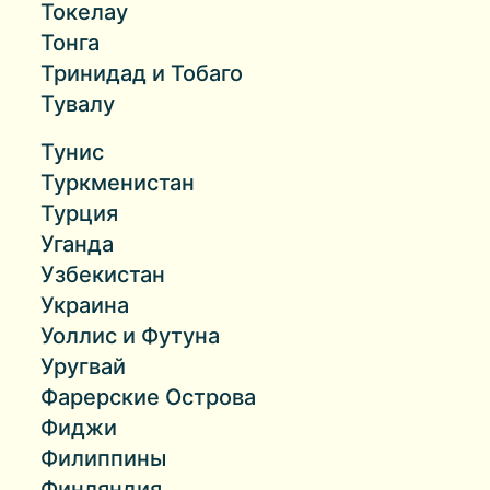
Токелау
Тонга
Тринидад и Тобаго
Тувалу
Тунис
Туркменистан
Турция
Уганда
Узбекистан
Украина
Уоллис и Футуна
Уругвай
Фарерские Острова
Фиджи
Филиппины
Финляндия