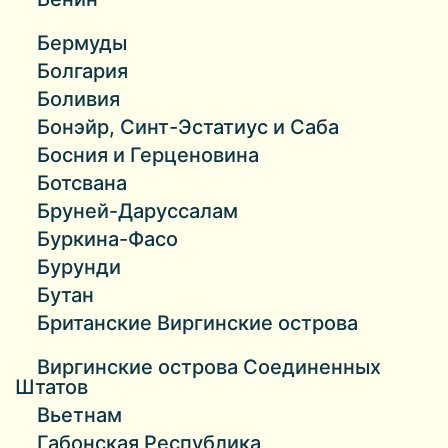
Бермуды
Болгария
Боливия
Бонэйр, Синт-Эстатиус и Саба
Босния и Герценовина
Ботсвана
Бруней-Даруссалам
Буркина-Фасо
Бурунди
Бутан
Британские Виргинские острова
Виргинские острова Соединенных
Штатов
Вьетнам
Габонская Республика